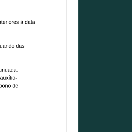
eriores à data 
quando das 
tinuada, 
auxílio-
abono de 