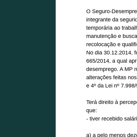
O Seguro-Desemprego 
integrante da seguri
temporária ao trabal
manutenção e busca 
recolocação e qualifi
No dia 30.12.2014, f
665/2014, a qual ap
desemprego. A MP nº
alterações feitas no
e 4º da Lei nº 7.998/
Terá direito à perc
que:  
- tiver recebido salá
a) a pelo menos dez