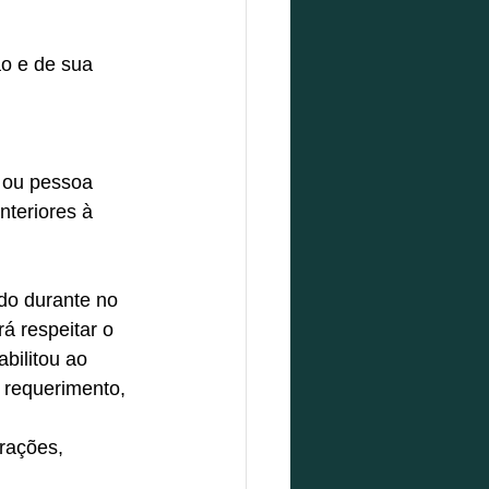
o e de sua 
a ou pessoa 
nteriores à 
ado durante no 
á respeitar o 
bilitou ao 
 requerimento, 
rações, 