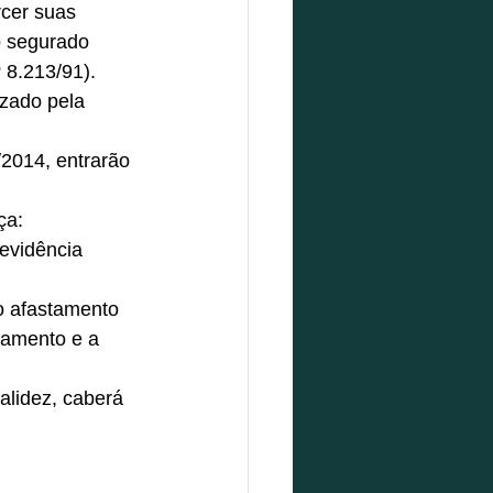
cer suas 
o segurado 
 8.213/91). 
zado pela 
2014, entrarão 
a:  
revidência 
o afastamento 
tamento e a 
alidez, caberá 