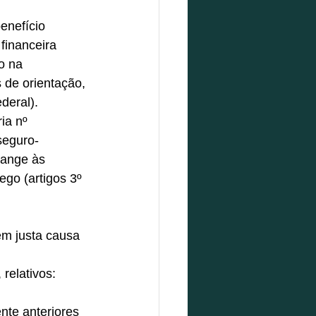
enefício 
financeira 
o na 
de orientação, 
deral). 
ia nº 
seguro-
tange às 
go (artigos 3º 
em justa causa 
relativos: 
nte anteriores 