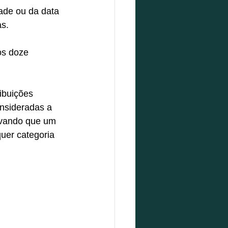
ade ou da data 
s. 
os doze 
ibuições 
nsideradas a 
rvando que um 
uer categoria 