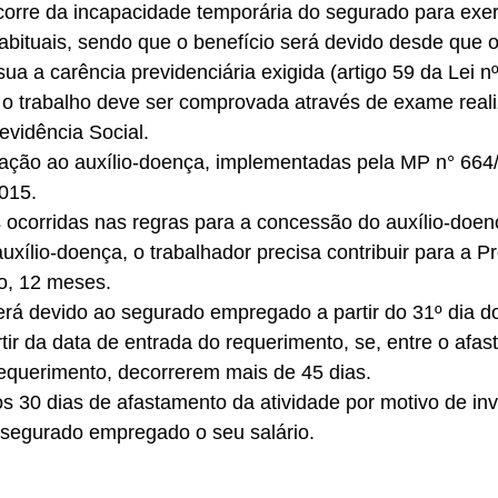
corre da incapacidade temporária do segurado para exer
habituais, sendo que o benefício será devido desde que 
ua a carência previdenciária exigida (artigo 59 da Lei nº
 o trabalho deve ser comprovada através de exame reali
evidência Social.  
lação ao auxílio-doença, implementadas pela MP n° 664/
015. 
ocorridas nas regras para a concessão do auxílio-doenç
 auxílio-doença, o trabalhador precisa contribuir para a P
o, 12 meses. 
erá devido ao segurado empregado a partir do 31º dia d
rtir da data de entrada do requerimento, se, entre o afas
equerimento, decorrerem mais de 45 dias. 
os 30 dias de afastamento da atividade por motivo de inv
segurado empregado o seu salário. 