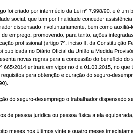
foi criado por intermédio da Lei nº 7.998/90, e é um b
dade social, que tem por finalidade conceder assistência 
hador dispensado involuntariamente, bem como auxiliá-l
de emprego, promovendo, para tanto, ações integradas 
cação profissional (artigo 7º, inciso II, da Constituição Fe
oi publicada no Diário Oficial da União a Medida Provisór
resenta novas regras para a concessão do benefício do 
 665/2014 entrará em vigor no dia 01.03.2015, no que 
s requisitos para obtenção e duração do seguro-desempre
90). 
epção do seguro-desemprego o trabalhador dispensado s
rios de pessoa jurídica ou pessoa física a ela equiparada, 
oito meses nos últimos vinte e quatro meses imediatame