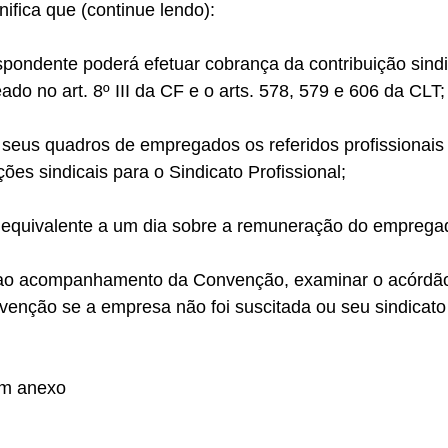
gnifica que (continue lendo):
spondente poderá efetuar cobrança da contribuição sindi
do no art. 8º III da CF e o arts. 578, 579 e 606 da CLT;
seus quadros de empregados os referidos profissionai
ções sindicais para o Sindicato Profissional;
 o equivalente a um dia sobre a remuneração do emprega
e ao acompanhamento da Convenção, examinar o acórdão
nvenção se a empresa não foi suscitada ou seu sindicato
em anexo 