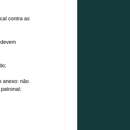
cal contra as 
s devem 
do;
 anexo: não 
 patronal;