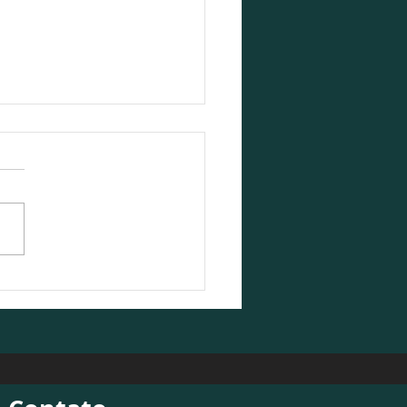
Contabilidade participa
ebate sobre o cenário
ômico 2026/2027