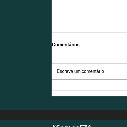
Comentários
Escreva um comentário
NFS-e é atualizada para
atender à Reforma
Tributária e exigirá
adequações das empresas