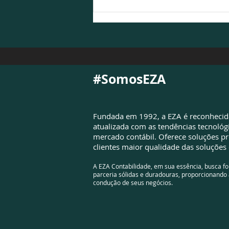
NFS-e é atualizada para
atender à Reforma
Tributária e exigirá
adequações das empresas
#SomosEZA
Fundada em 1992, a EZA é reconheci
atualizada com as tendências tecnológ
mercado contábil. Oferece soluções pr
clientes maior qualidade das soluções 
A EZA Contabilidade, em sua essência, busca f
parceria sólidas e duradouras, proporcionando 
condução de seus negócios.