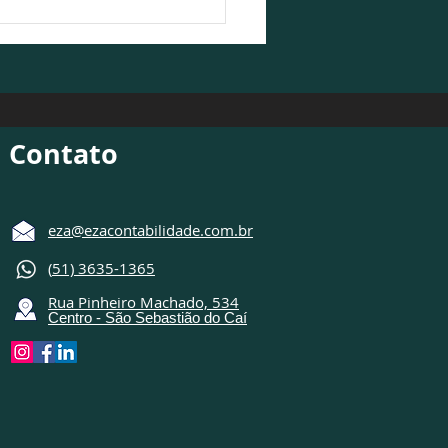
Contabilidade participa
ebate sobre o cenário
ômico 2026/2027
Contato
eza@ezacontabilidade.com.br
(
51) 3635-1365
Rua Pinheiro Machado, 534
Centro - São Sebastião do Caí