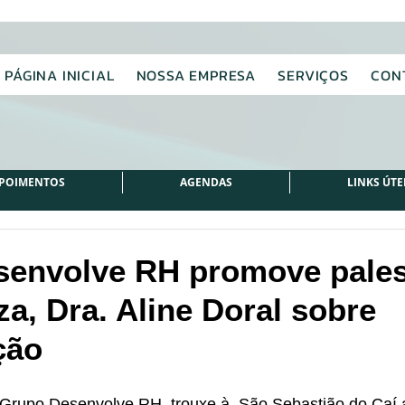
PÁGINA INICIAL
NOSSA EMPRESA
SERVIÇOS
CON
POIMENTOS
AGENDAS
LINKS ÚTE
envolve RH promove pales
za, Dra. Aline Doral sobre
ção
 Grupo Desenvolve RH  trouxe à  São Sebastião do Caí a