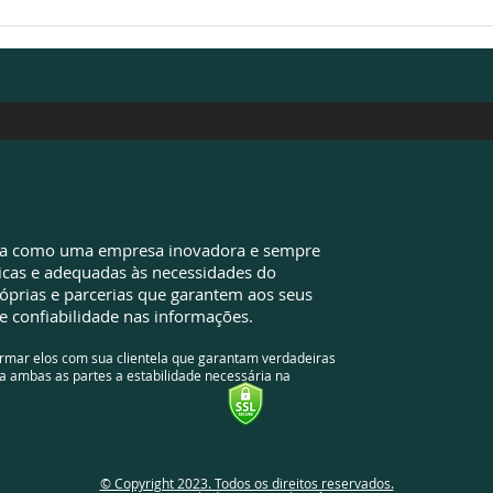
Valores pagos além do
EZA 
devido: sua empresa pode
de d
ter oportunidades que
econ
ainda não identificou
da como uma empresa inovadora e sempre
icas e adequadas às necessidades do
óprias e parcerias que garantem aos seus
e confiabilidade nas informações.
ormar elos com sua clientela que garantam verdadeiras
a ambas as partes a estabilidade necessária na
© Copyright 2023. Todos os direitos reservados.