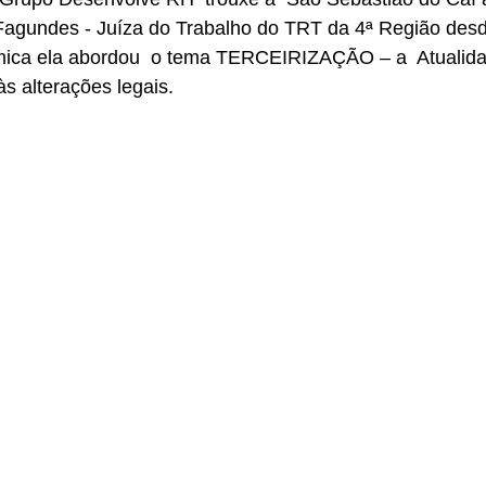
i Fagundes - Juíza do Trabalho do TRT da 4ª Região de
âmica ela abordou  o tema TERCEIRIZAÇÃO – a  Atualida
às alterações legais. 