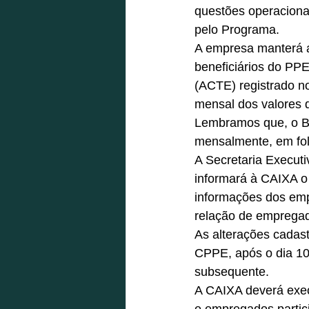
questões operaciona
pelo Programa. 
A empresa manterá a
beneficiários do PPE
(ACTE) registrado n
mensal dos valores 
Lembramos que, o B
mensalmente, em fo
A Secretaria Execut
informará à CAIXA o 
informações dos emp
relação de empregad
As alterações cadas
CPPE, após o dia 1
subsequente. 
A CAIXA deverá exec