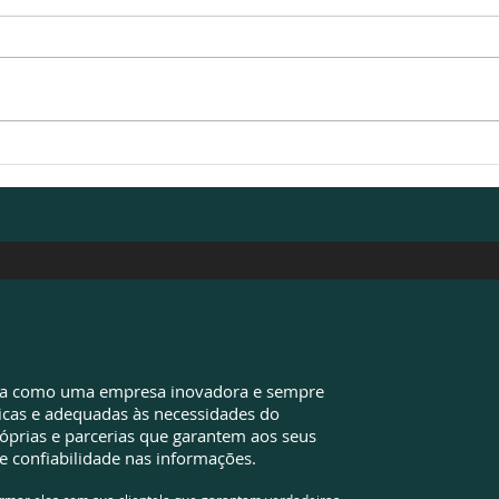
Valores pagos além do
EZA 
devido: sua empresa pode
de d
ter oportunidades que
econ
ainda não identificou
da como uma empresa inovadora e sempre
icas e adequadas às necessidades do
óprias e parcerias que garantem aos seus
e confiabilidade nas informações.