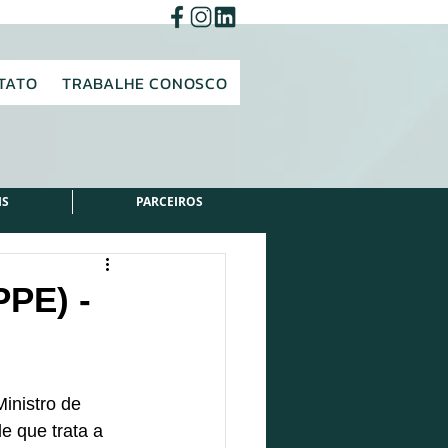
TATO
TRABALHE CONOSCO
IS
PARCEIROS
PPE) -
inistro de 
 que trata a 