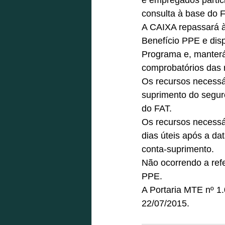
e empregados partic
consulta à base do 
A CAIXA repassará à
Benefício PPE e dis
Programa e, manterá 
comprobatórios das 
Os recursos necessá
suprimento do segur
do FAT. 
Os recursos necessá
dias úteis após a d
conta-suprimento. 
Não ocorrendo a refe
PPE. 
A Portaria MTE nº 1.
22/07/2015.