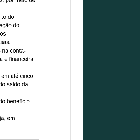
s, por meio de 
to do 
ação do 
os 
sas. 
 na conta-
 e financeira 
 em até cinco 
do saldo da 
do benefício 
ja, em 