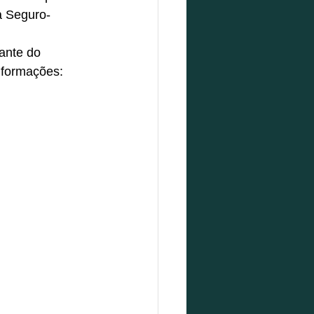
a Seguro-
ante do 
nformações: 