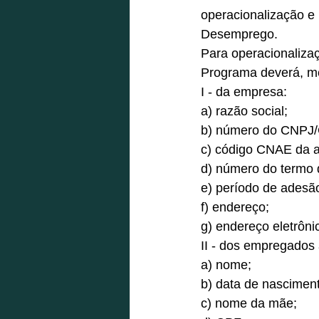
operacionalização e
Desemprego. 
Para operacionaliza
Programa deverá, me
I - da empresa: 
a) razão social; 
b) número do CNPJ/
c) código CNAE da at
d) número do termo 
e) período de adesã
f) endereço; 
g) endereço eletrôni
II - dos empregados
a) nome; 
b) data de nasciment
c) nome da mãe; 