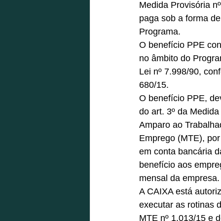
Medida Provisória nº
paga sob a forma de
Programa. 
O benefício PPE con
no âmbito do Progra
Lei nº 7.998/90, con
680/15. 
O benefício PPE, de
do art. 3º da Medida
Amparo ao Trabalhad
Emprego (MTE), por 
em conta bancária da
benefício aos empre
mensal da empresa.
A CAIXA está autoriz
executar as rotinas
MTE nº 1.013/15 e d