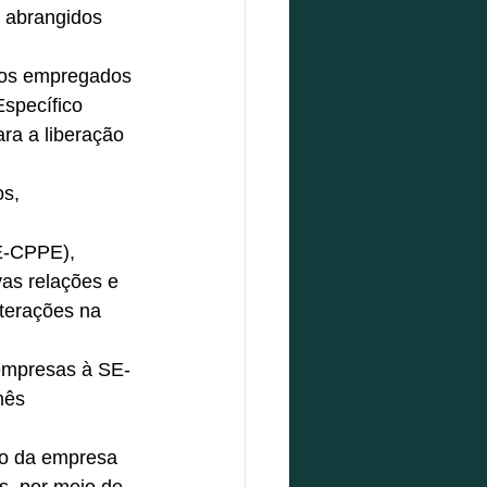
 abrangidos 
dos empregados 
specífico 
a a liberação 
s, 
E-CPPE), 
as relações e 
terações na 
 empresas à SE-
mês 
ão da empresa 