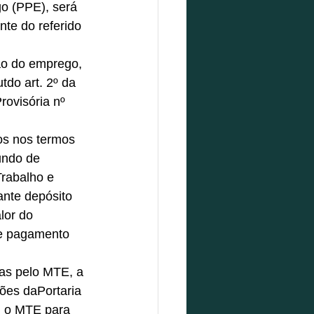
o (PPE), será 
te do referido 
ão do emprego, 
do art. 2º da 
rovisória nº 
os nos termos 
undo de 
rabalho e 
nte depósito 
lor do 
de pagamento 
das pelo MTE, a 
ões daPortaria 
m o MTE para 