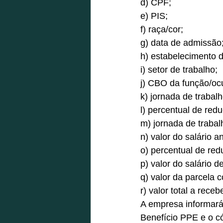
d) CPF; 
e) PIS; 
f) raça/cor; 
g) data de admissão;
h) estabelecimento d
i) setor de trabalho; 
j) CBO da função/oc
k) jornada de trabal
l) percentual de red
m) jornada de trabal
n) valor do salário a
o) percentual de red
p) valor do salário 
q) valor da parcela 
r) valor total a rece
A empresa informará
Benefício PPE e o có