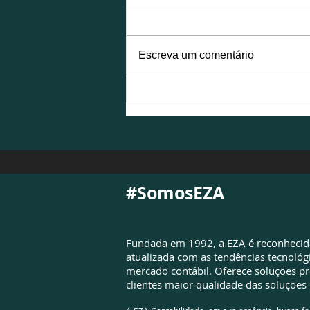
Escreva um comentário
NFS-e é atualizada para
atender à Reforma
Tributária e exigirá
adequações das empresas
#SomosEZA
Fundada em 1992, a EZA é reconheci
atualizada com as tendências tecnológ
mercado contábil. Oferece soluções pr
clientes maior qualidade das soluções 