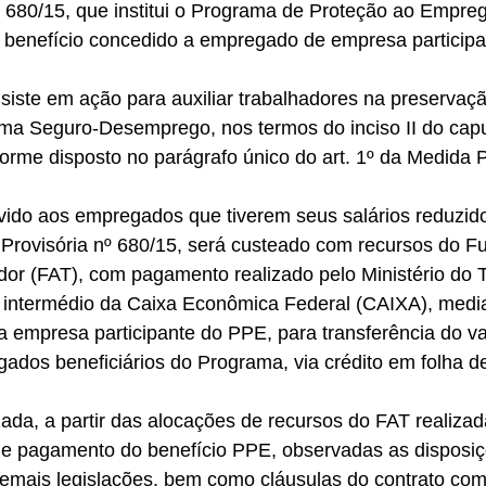
 680/15, que institui o Programa de Proteção ao Empreg
 benefício concedido a empregado de empresa participan
siste em ação para auxiliar trabalhadores na preservaç
ma Seguro-Desemprego, nos termos do inciso II do caput
forme disposto no parágrafo único do art. 1º da Medida P
vido aos empregados que tiverem seus salários reduzid
 Provisória nº 680/15, será custeado com recursos do F
or (FAT), com pagamento realizado pelo Ministério do T
intermédio da Caixa Econômica Federal (CAIXA), media
 empresa participante do PPE, para transferência do va
gados beneficiários do Programa, via crédito em folha 
 
ada, a partir das alocações de recursos do FAT realiza
 de pagamento do benefício PPE, observadas as disposiç
emais legislações, bem como cláusulas do contrato co