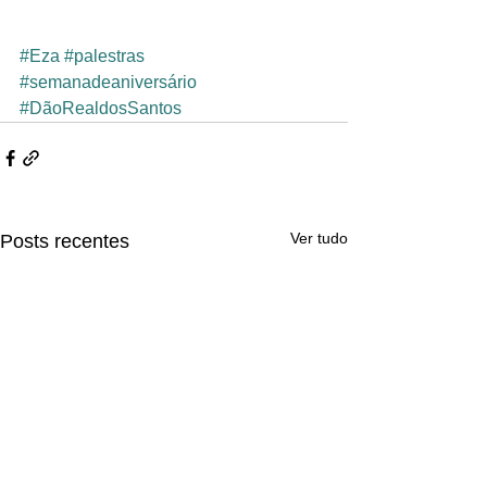
#Eza
#palestras
#semanadeaniversário
#DãoRealdosSantos
Ver tudo
Posts recentes