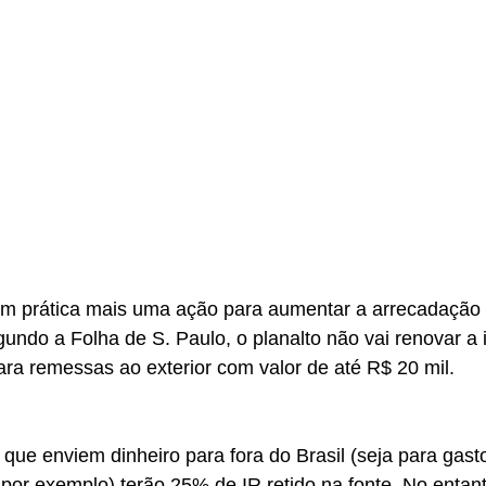
m prática mais uma ação para aumentar a arrecadação 
gundo a Folha de S. Paulo, o planalto não vai renovar a
ra remessas ao exterior com valor de até R$ 20 mil.
s que enviem dinheiro para fora do Brasil (seja para gast
or exemplo) terão 25% de IR retido na fonte. No entant