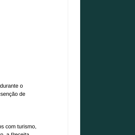
durante o 
 isenção de 
os com turismo, 
o, a Receita 