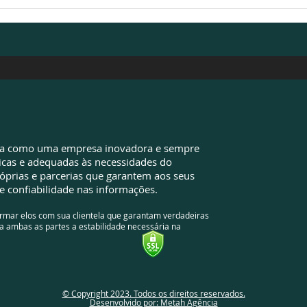
Valores pagos além do
EZA 
devido: sua empresa pode
de d
ter oportunidades que
econ
ainda não identificou
da como uma empresa inovadora e sempre
icas e adequadas às necessidades do
óprias e parcerias que garantem aos seus
e confiabilidade nas informações.
ormar elos com sua clientela que garantam verdadeiras
a ambas as partes a estabilidade necessária na
© Copyright 2023. Todos os direitos reservados.
Desenvolvido por: Metah Agência