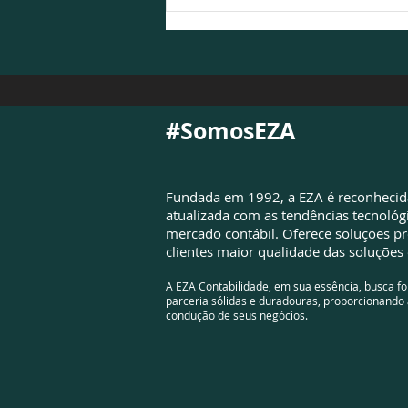
NFS-e é atualizada para
atender à Reforma
Tributária e exigirá
adequações das empresas
#SomosEZA
Fundada em 1992, a EZA é reconheci
atualizada com as tendências tecnológ
mercado contábil. Oferece soluções pr
clientes maior qualidade das soluções 
A EZA Contabilidade, em sua essência, busca f
parceria sólidas e duradouras, proporcionando 
condução de seus negócios.