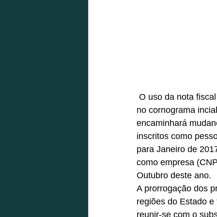
 O uso da nota fiscal eletrônica (NF-e) em substituição ao talão de produtor terá alterações 
no cornograma incial
encaminhará mudança
inscritos como pesso
para Janeiro de 2017
como empresa (CNPJ) 
Outubro deste ano. 
A prorrogação dos pr
regiões do Estado e 
reunir-se com o subs