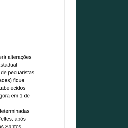
stadual 
de pecuaristas 
ades) fique 
tabelecidos 
agora em 1 de 
 determinadas 
eltes, após 
os Santos. 