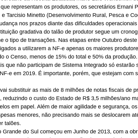
que representam os produtores, os secretários Ernani Po
) e Tarcisio Minetto (Desenvolvimento Rural, Pesca e Co
ança nos prazos diante das dificuldades operacionais 
stituição gradativa do talão de produtor segue um crono
e o tipo de transações. Nas etapas entre Outubro deste
igados a utilizarem a NF-e apenas os maiores produtores
o o Censo, menos de 15% do total e 50% da produção.
is que não participam de Sistema Integrado só estarão 
a NF-e em 2019. É importante, porém, que estejam com s
vai substituir as mais de 8 milhões de notas fiscais de p
, reduzindo o custo do Estado de R$ 3,5 milhões/ano m
elos em papel. Além de maior agilidade e segurança, os
spesas menores, não precisando mais se deslocarem até 
r talões. 
o Grande do Sul começou em Junho de 2013, com a obri