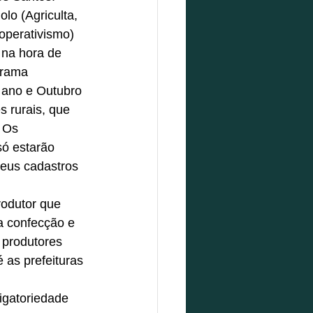
lo (Agriculta, 
operativismo) 
na hora de 
grama 
 ano e Outubro 
 rurais, que 
 Os 
só estarão 
eus cadastros 
rodutor que 
a confecção e 
 produtores 
as prefeituras 
gatoriedade 