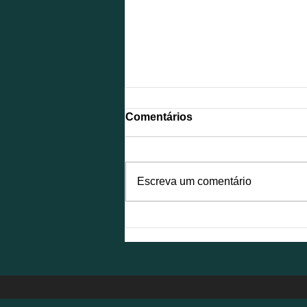
Comentários
Escreva um comentário
NFS-e é atualizada para
atender à Reforma
Tributária e exigirá
adequações das empresas