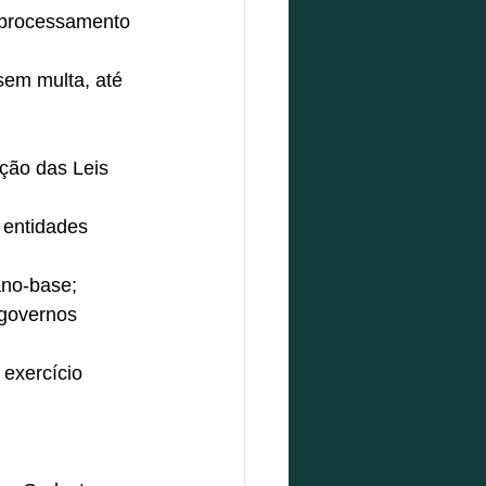
 processamento 
sem multa, até 
ção das Leis 
 entidades 
ano-base; 
 governos 
 exercício 