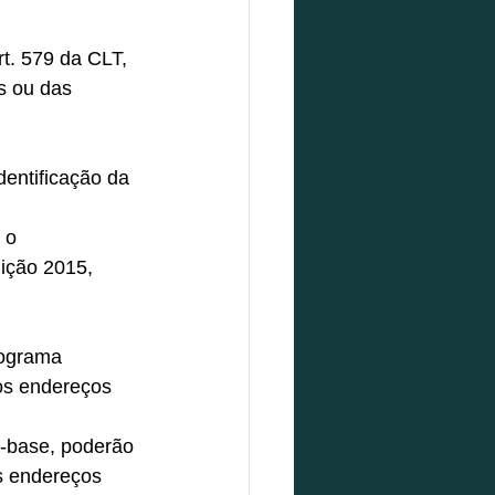
rt. 579 da CLT, 
s ou das 
entificação da 
 o 
ição 2015, 
rograma 
os endereços 
o-base, poderão 
s endereços 