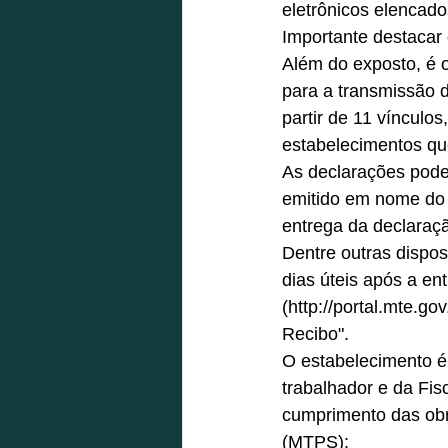
eletrônicos elencado
Importante destacar 
Além do exposto, é ob
para a transmissão 
partir de 11 vínculo
estabelecimentos qu
As declarações poder
emitido em nome do e
entrega da declaraç
Dentre outras dispos
dias úteis após a en
(http://portal.mte.go
Recibo". 
O estabelecimento é 
trabalhador e da Fi
cumprimento das obri
(MTPS): 