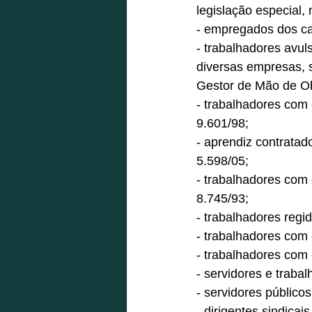
legislação especial,
- empregados dos cart
- trabalhadores avul
diversas empresas, 
Gestor de Mão de Obr
- trabalhadores com 
9.601/98; 
- aprendiz contratad
5.598/05; 
- trabalhadores com 
8.745/93; 
- trabalhadores regi
- trabalhadores com 
- trabalhadores com 
- servidores e trabal
- servidores públicos
- dirigentes sindicais.