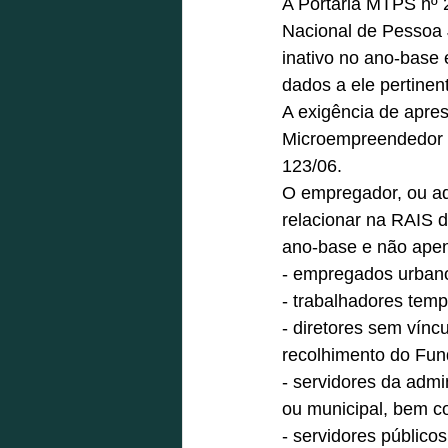
A Portaria MTPS nº 2
Nacional de Pessoa
inativo no ano-base
dados a ele pertinent
A exigência de apres
Microempreendedor In
123/06. 
O empregador, ou aq
relacionar na RAIS d
ano-base e não apen
- empregados urbano
- trabalhadores temp
- diretores sem vínc
recolhimento do Fun
- servidores da admin
ou municipal, bem c
- servidores público