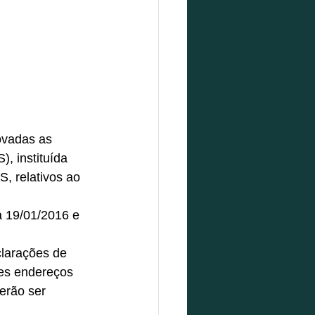
ovadas as 
, instituída 
, relativos ao 
a 19/01/2016 e 
clarações de 
es endereços 
verão ser 