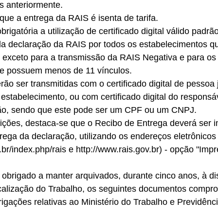
s anteriormente. 
que a entrega da RAIS é isenta de tarifa. 
rigatória a utilização de certificado digital válido padrã
da declaração da RAIS por todos os estabelecimentos 
s, exceto para a transmissão da RAIS Negativa e para os
e possuem menos de 11 vínculos. 
ão ser transmitidas com o certificado digital de pessoa j
stabelecimento, ou com certificado digital do responsáv
ão, sendo que este pode ser um CPF ou um CNPJ. 
ições, destaca-se que o Recibo de Entrega deverá ser i
trega da declaração, utilizando os endereços eletrônicos
v.br/index.php/rais e http://www.rais.gov.br) - opção "Imp
obrigado a manter arquivados, durante cinco anos, à di
scalização do Trabalho, os seguintes documentos compro
gações relativas ao Ministério do Trabalho e Previdênci