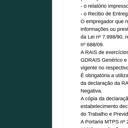
- o relatório impress
- o Recibo de Entreg
O empregador que nã
informações ou presta
da Lei nº 7.998/90, 
nº 688/09. 
A RAIS de exercícios
GDRAIS Genérico e 
vigente no respectiv
É obrigatória a utili
da declaração da RAI
Negativa. 
A cópia da declaraçã
estabelecimento decl
do Trabalho e Previd
A Portaria MTPS nº 2