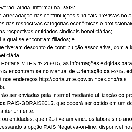
erão, ainda, informar na RAIS: 
e arrecadação das contribuições sindicais previstas no a
os das respectivas categorias econômicas e profissionai
 as respectivas entidades sindicais beneficiárias; 
l a qual se encontram filiados; e 
 tiveram desconto de contribuição associativa, com a id
ficiária. 
 Portaria MTPS nº 269/15, as informações exigidas para
IS encontram-se no Manual de Orientação da RAIS, ed
t nos endereços http://portal.mte.gov.br/index.php/rais 
br. 
ão ser enviadas pela internet mediante utilização do p
s da RAIS-GDRAIS2015, que poderá ser obtido em um d
 anteriormente. 
 ou entidades, que não tiveram vínculos laborais no an
acessando a opção RAIS Negativa-on-line, disponível no