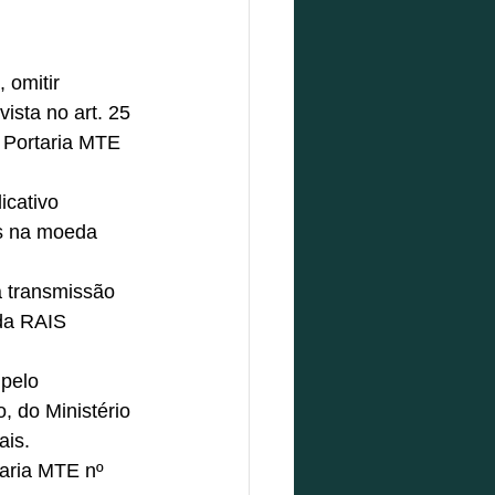
omitir 
ista no art. 25 
 Portaria MTE 
icativo 
s na moeda 
 a transmissão 
da RAIS 
pelo 
, do Ministério 
is. 
aria MTE nº 