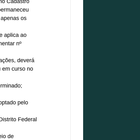
no Cadastro 
permaneceu 
 apenas os 
 aplica ao 
mentar nº 
ações, deverá 
u em curso no 
erminado; 
optado pelo 
Distrito Federal 
eio de 