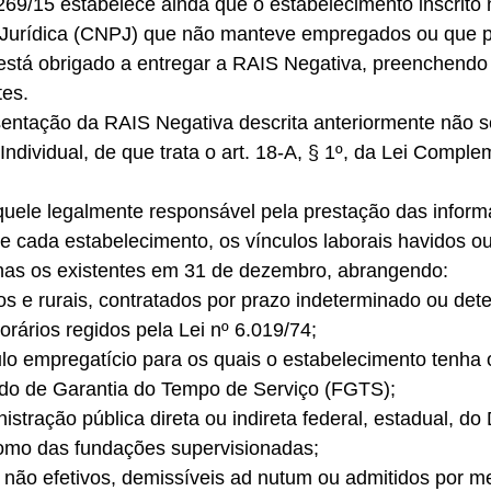
69/15 estabelece ainda que o estabelecimento inscrito 
 Jurídica (CNPJ) que não manteve empregados ou que 
 está obrigado a entregar a RAIS Negativa, preenchendo
es. 
entação da RAIS Negativa descrita anteriormente não se
dividual, de que trata o art. 18-A, § 1º, da Lei Comple
uele legalmente responsável pela prestação das inform
e cada estabelecimento, os vínculos laborais havidos o
as os existentes em 31 de dezembro, abrangendo: 
s e rurais, contratados por prazo indeterminado ou det
orários regidos pela Lei nº 6.019/74; 
ulo empregatício para os quais o estabelecimento tenha 
do de Garantia do Tempo de Serviço (FGTS); 
istração pública direta ou indireta federal, estadual, do 
omo das fundações supervisionadas; 
s não efetivos, demissíveis ad nutum ou admitidos por m