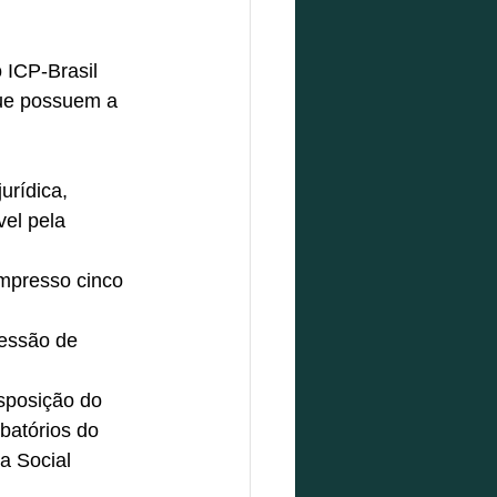
o ICP-Brasil 
que possuem a 
 
urídica, 
el pela 
mpresso cinco 
 
ressão de 
sposição do 
batórios do 
a Social 