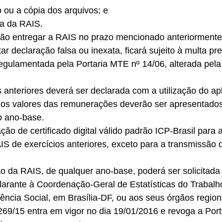
o ou a cópia dos arquivos; e 
a da RAIS. 
o entregar a RAIS no prazo mencionado anteriormente, 
r declaração falsa ou inexata, ficará sujeito à multa prev
regulamentada pela Portaria MTE nº 14/06, alterada pela
 anteriores deverá ser declarada com a utilização do apl
os valores das remunerações deverão ser apresentado
o ano-base. 
zação de certificado digital válido padrão ICP-Brasil para
S de exercícios anteriores, exceto para a transmissão 
o da RAIS, de qualquer ano-base, poderá ser solicitada 
arante à Coordenação-Geral de Estatísticas do Trabalho
ência Social, em Brasília-DF, ou aos seus órgãos regiona
69/15 entra em vigor no dia 19/01/2016 e revoga a Port