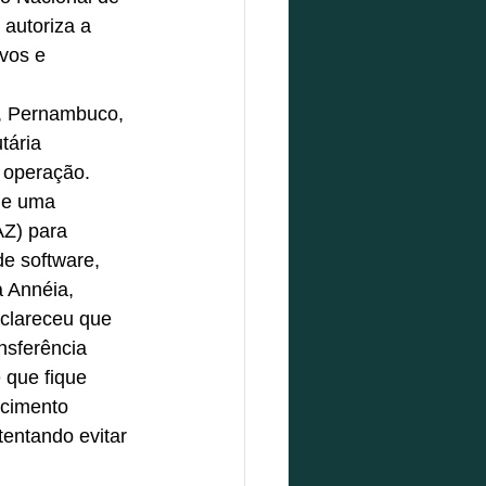
 autoriza a 
vos e 
, Pernambuco, 
tária 
 operação.
de uma 
Z) para 
e software, 
 Annéia, 
clareceu que 
nsferência 
 que fique 
ecimento 
entando evitar 