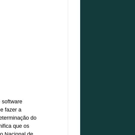
 software 
e fazer a 
determinação do 
ifica que os 
o Nacional de 