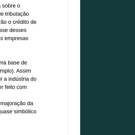
a sobre o 
e tributação 
ão o crédito de 
sse desses 
as empresas 
ma base de 
emplo). Assim 
a indústria do 
r feito com 
 majoração da 
uase simbólico 