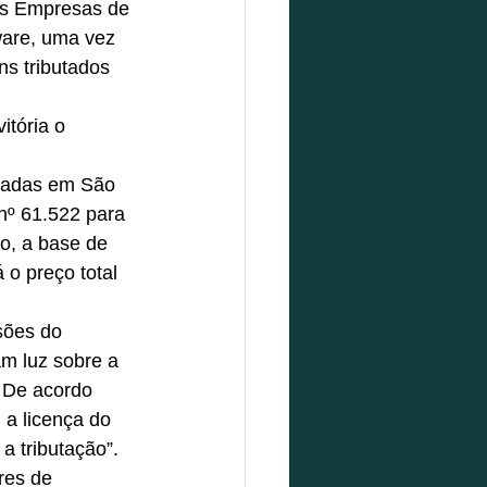
as Empresas de 
ware, uma vez 
ns tributados 
tória o 
diadas em São 
nº 61.522 para 
o, a base de 
 o preço total 
sões do 
m luz sobre a 
 De acordo 
a licença do 
a tributação”.
res de 