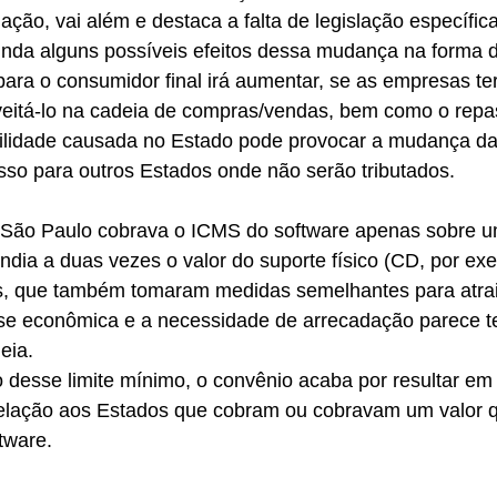
ação, vai além e destaca a falta de legislação específic
inda alguns possíveis efeitos dessa mudança na forma d
 para o consumidor final irá aumentar, se as empresas ter
eitá-lo na cadeia de compras/vendas, bem como o repa
abilidade causada no Estado pode provocar a mudança d
sso para outros Estados onde não serão tributados.
 São Paulo cobrava o ICMS do software apenas sobre u
ndia a duas vezes o valor do suporte físico (CD, por ex
, que também tomaram medidas semelhantes para atrair 
se econômica e a necessidade de arrecadação parece te
eia.
 desse limite mínimo, o convênio acaba por resultar em
 relação aos Estados que cobram ou cobravam um valor q
tware.