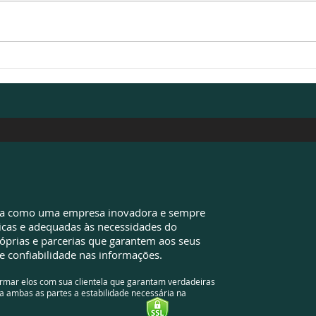
Valores pagos além do
EZA 
devido: sua empresa pode
de d
ter oportunidades que
econ
ainda não identificou
da como uma empresa inovadora e sempre
icas e adequadas às necessidades do
óprias e parcerias que garantem aos seus
e confiabilidade nas informações.
ormar elos com sua clientela que garantam verdadeiras
a ambas as partes a estabilidade necessária na