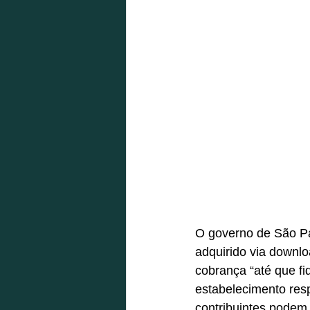
O governo de São Pa
adquirido via downl
cobrança “até que fi
estabelecimento res
contribuintes podem