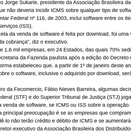
o Jorge Sukarie, presidente da Associação Brasileira d
ue não deveria incidir ICMS sobre qualquer tipo de soft
ar Federal nº 116, de 2003, inclui software entre os ite
erviços (ISS).
a da venda de software é feita por download, foi uma vi
da cobrança”, diz o executivo.
ne 1,6 mil empresas, em 24 Estados, das quais 70% se
cretaria da Fazenda paulista após a edição do Decreto 
orma estabeleceu que, a partir de 1º de janeiro deste an
bre o software, inclusive o adquirido por download, será
ro da Fecomercio, Fábio Nieves Barreira, algumas deci
eral (STF) e do Superior Tribunal de Justiça (STJ) joga
 a venda de software, se ICMS ou ISS sobre a operação.
“a principal preocupação é se as empresas que compram 
ê-lo não terão crédito e débito de ICMS e se aumentará 
retor-executivo da Associação Brasileira dos Distribuido