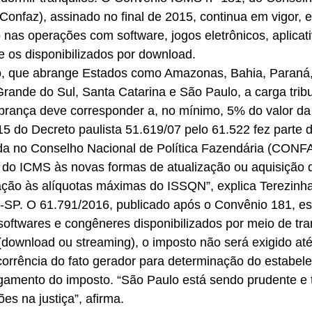
Confaz), assinado no final de 2015, continua em vigor, e
nas operações com software, jogos eletrônicos, aplicati
e os disponibilizados por download.
, que abrange Estados como Amazonas, Bahia, Paraná
Grande do Sul, Santa Catarina e São Paulo, a carga tribu
brança deve corresponder a, no mínimo, 5% do valor da
5 do Decreto paulista 51.619/07 pelo 61.522 fez parte 
ada no Conselho Nacional de Política Fazendária (CONFA
 do ICMS às novas formas de atualização ou aquisição d
ção às alíquotas máximas do ISSQN”, explica Terezinha
SP. O 61.791/2016, publicado após o Convênio 181, es
oftwares e congêneres disponibilizados por meio de tra
(download ou streaming), o imposto não será exigido até
ocorrência do fato gerador para determinação do estabel
gamento do imposto. “São Paulo está sendo prudente e t
es na justiça”, afirma.