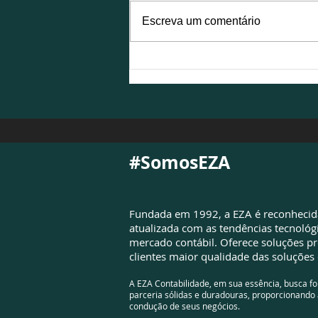
Escreva um comentário
NFS-e é atualizada para
atender à Reforma
Tributária e exigirá
adequações das empresas
#SomosEZA
Fundada em 1992, a EZA é reconheci
atualizada com as tendências tecnológ
mercado contábil. Oferece soluções pr
clientes maior qualidade das soluções 
A EZA Contabilidade, em sua essência, busca f
parceria sólidas e duradouras, proporcionando 
condução de seus negócios.