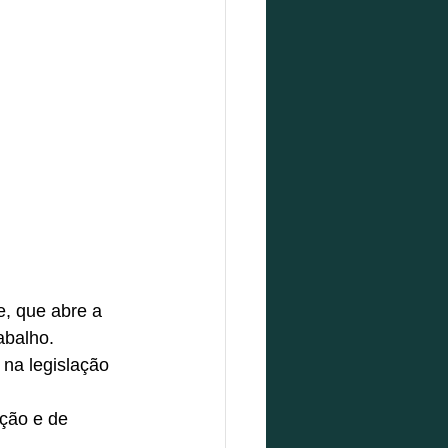
e, que abre a 
abalho.
na legislação 
ação e de 