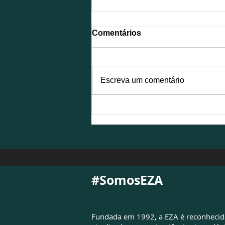
Comentários
Escreva um comentário
NFS-e é atualizada para
atender à Reforma
Tributária e exigirá
adequações das empresas
#SomosEZA
Fundada em 1992, a EZA é reconheci