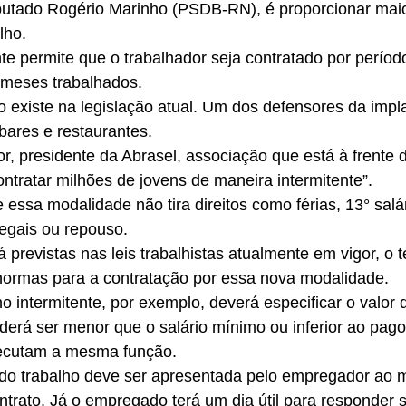
utado Rogério Marinho (PSDB-RN), é proporcionar maior 
lho.
nte permite que o trabalhador seja contratado por perío
 meses trabalhados.
 existe na legislação atual. Um dos defensores da impl
bares e restaurantes.
r, presidente da Abrasel, associação que está à frente d
ontratar milhões de jovens de maneira intermitente”.
 essa modalidade não tira direitos como férias, 13° salár
legais ou repouso.
 previstas nas leis trabalhistas atualmente em vigor, o t
normas para a contratação por essa nova modalidade.
ho intermitente, por exemplo, deverá especificar o valor 
derá ser menor que o salário mínimo ou inferior ao pag
ecutam a mesma função.
 do trabalho deve ser apresentada pelo empregador ao m
ontrato. Já o empregado terá um dia útil para responder s