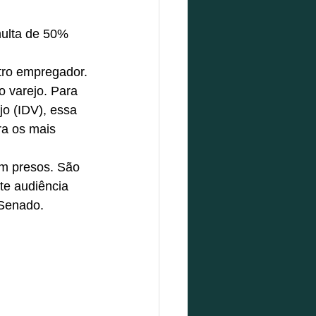
ulta de 50% 
utro empregador.
o varejo. Para 
jo (IDV), essa 
a os mais 
am presos. São 
te audiência 
 Senado.