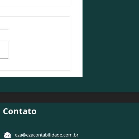
Contabilidade participa
ebate sobre o cenário
ômico 2026/2027
Contato
eza@ezacontabilidade.com.br