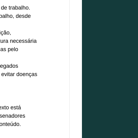
de trabalho. 
abalho, desde 
ção, 
ura necessária 
as pelo 
regados 
 evitar doenças 
xto está 
senadores 
conteúdo.