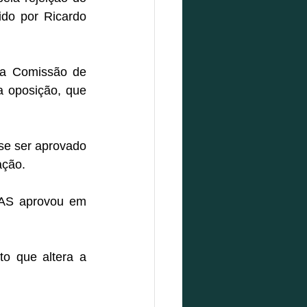
do por Ricardo 
a Comissão de 
a oposição, que 
e ser aprovado 
ação.
CAS aprovou em 
Esse será o documento chancelado pela CAS que acompanhará o projeto que altera a 