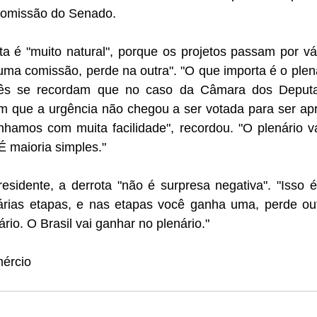
comissão do Senado.
ta é "muito natural", porque os projetos passam por vá
a comissão, perde na outra". "O que importa é o plenár
ês se recordam que no caso da Câmara dos Deput
 que a urgência não chegou a ser votada para ser apr
nhamos com muita facilidade", recordou. "O plenário vai
É maioria simples."
sidente, a derrota "não é surpresa negativa". "Isso 
árias etapas, e nas etapas você ganha uma, perde outra
rio. O Brasil vai ganhar no plenário."
mércio