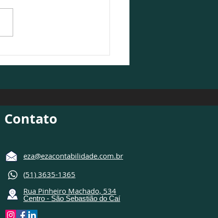
Contabilidade participa
ebate sobre o cenário
ômico 2026/2027
Contato
eza@ezacontabilidade.com.br
(
51) 3635-1365
Rua Pinheiro Machado, 534
Centro - São Sebastião do Caí