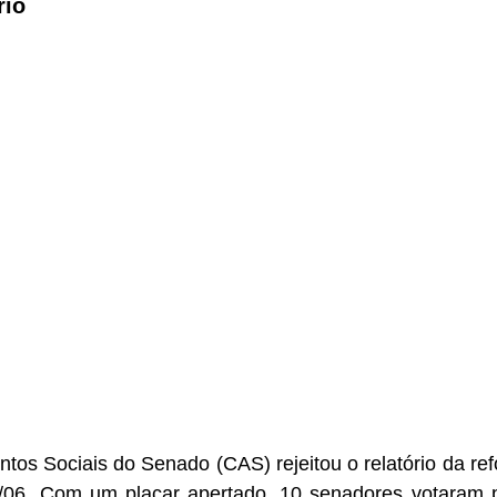
rio
os Sociais do Senado (CAS) rejeitou o relatório da refo
20/06. Com um placar apertado, 10 senadores votaram pe