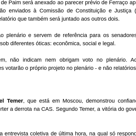
de Paim será anexado ao parecer prévio de Ferraço ap
o enviados à Comissão de Constituição e Justiça (C
elatório que também será juntado aos outros dois.
ao plenário e servem de referência para os senadore
sob diferentes óticas: econômica, social e legal.
ém, não indicam nem obrigam voto no plenário. Ao 
 votarão o próprio projeto no plenário - e não relatório
el Temer
, que está em Moscou, demonstrou confianç
ter a derrota na CAS. Segundo Temer, a vitória do gove
entrevista coletiva de última hora, na qual só respond