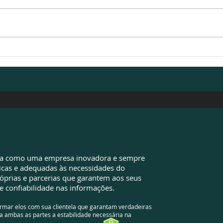
Valores pagos além do
EZA 
devido: sua empresa pode
de d
ter oportunidades que
econ
ainda não identificou
da como uma empresa inovadora e sempre
icas e adequadas às necessidades do
óprias e parcerias que garantem aos seus
e confiabilidade nas informações.
ormar elos com sua clientela que garantam verdadeiras
a ambas as partes a estabilidade necessária na