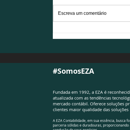
Escreva um comentário
NFS-e é atualizada para
atender à Reforma
Tributária e exigirá
adequações das empresas
#SomosEZA
Fundada em 1992, a EZA é reconheci
atualizada com as tendências tecnológ
mercado contábil. Oferece soluções pr
clientes maior qualidade das soluções 
A EZA Contabilidade, em sua essência, busca f
parceria sólidas e duradouras, proporcionando 
condução de seus negócios.