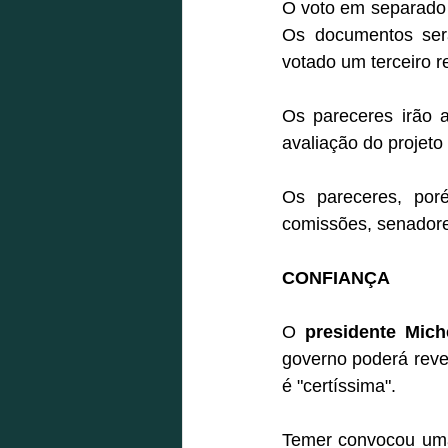
O voto em separado 
Os documentos serã
votado um terceiro r
Os pareceres irão 
avaliação do projeto 
Os pareceres, por
comissões, senadores
CONFIANÇA
O 
presidente Mich
governo poderá rever
é "certíssima".
Temer convocou uma 