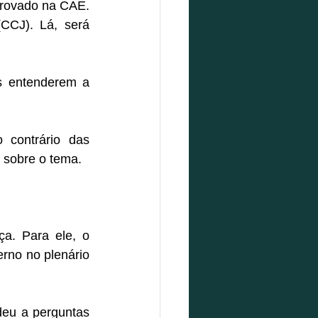
rovado na CAE. 
CJ). Lá, será 
s entenderem a 
contrário das 
s sobre o tema.
a. Para ele, o 
rno no plenário 
eu a perguntas 