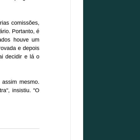
rias comissões, 
io. Portanto, é 
ados houve um 
ovada e depois 
 decidir e lá o 
é assim mesmo. 
", insistiu. "O 