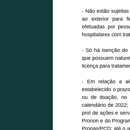
- Não estão sujeita
ao exterior para f
efetuadas por pess
hospitalares com tra
- Só há isenção do 
que possuem naturez
licença para tratamen
- Em relação a al
estabelecido o prazo
ou de doação, no a
calendário de 2022;
prol de ações e ser
Pronon e do Program
Pronas/PCD: até o an