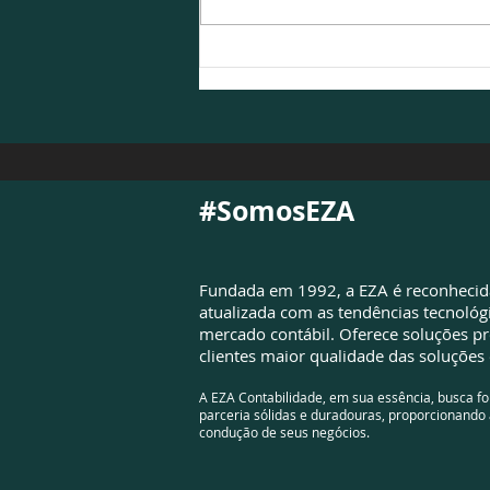
NFS-e é atualizada para
atender à Reforma
Tributária e exigirá
adequações das empresas
#SomosEZA
Fundada em 1992, a EZA é reconheci
atualizada com as tendências tecnológ
mercado contábil. Oferece soluções pr
clientes maior qualidade das soluções 
A EZA Contabilidade, em sua essência, busca f
parceria sólidas e duradouras, proporcionando 
condução de seus negócios.