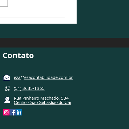
Contabilidade participa
ebate sobre o cenário
ômico 2026/2027
Contato
eza@ezacontabilidade.com.br
(
51) 3635-1365
Rua Pinheiro Machado, 534
Centro - São Sebastião do Caí