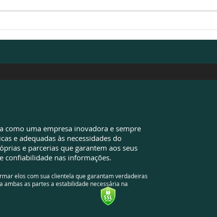
Valores pagos além do
EZA 
devido: sua empresa pode
de d
ter oportunidades que
econ
ainda não identificou
da como uma empresa inovadora e sempre
icas e adequadas às necessidades do
óprias e parcerias que garantem aos seus
e confiabilidade nas informações.
ormar elos com sua clientela que garantam verdadeiras
a ambas as partes a estabilidade necessária na