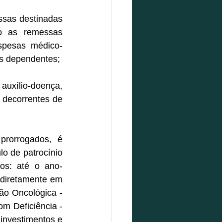
ssas destinadas 
mo as remessas 
espesas médico-
us dependentes;
uxílio-doença, 
decorrentes de 
rorrogados, é 
o de patrocínio 
vos: até o ano-
diretamente em 
o Oncológica - 
 Deficiência - 
investimentos e 