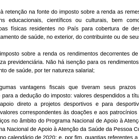
s à retenção na fonte do imposto sobre a renda as reme
ins educacionais, científicos ou culturais, bem co
oas físicas residentes no País para cobertura de d
tamento de saúde, no exterior, do contribuinte ou de se
imposto sobre a renda os rendimentos decorrentes de a
a previdenciária. Não há isenção para os rendimentos 
to de saúde, por ter natureza salarial;
gumas vantagens fiscais que tiveram seus prazos p
 para a dedução do imposto: valores despendidos a títul
poio direto a projetos desportivos e para desporti
 valores correspondentes às doações e aos patrocínios 
viços no âmbito do Programa Nacional de Apoio à Atençã
a Nacional de Apoio à Atenção da Saúde da Pessoa Com
o calendário de 2020; e, por fim, quantias referentes a 