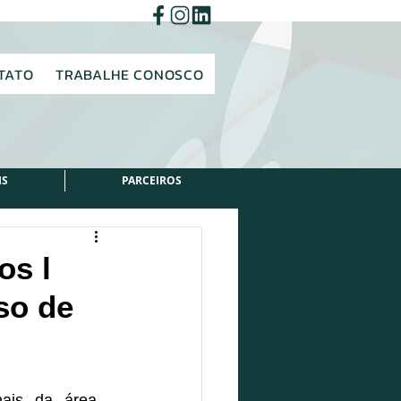
TATO
TRABALHE CONOSCO
IS
PARCEIROS
os l
so de
ais da área , 