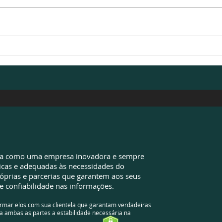
Valores pagos além do
EZA 
devido: sua empresa pode
de d
ter oportunidades que
econ
ainda não identificou
da como uma empresa inovadora e sempre
icas e adequadas às necessidades do
óprias e parcerias que garantem aos seus
e confiabilidade nas informações.
ormar elos com sua clientela que garantam verdadeiras
a ambas as partes a estabilidade necessária na