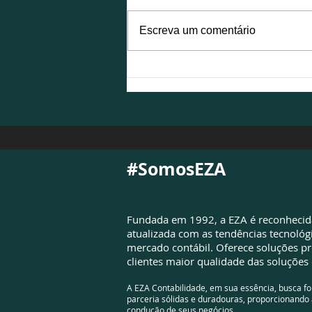
Escreva um comentário
NFS-e é atualizada para
atender à Reforma
Tributária e exigirá
adequações das empresas
#SomosEZA
Fundada em 1992, a EZA é reconheci
atualizada com as tendências tecnológ
mercado contábil. Oferece soluções pr
clientes maior qualidade das soluções 
A EZA Contabilidade, em sua essência, busca f
parceria sólidas e duradouras, proporcionando 
condução de seus negócios.