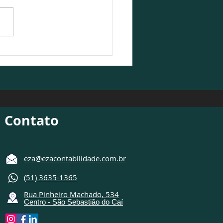
Contabilidade participa
ebate sobre o cenário
ômico 2026/2027
Contato
eza@ezacontabilidade.com.br
(
51) 3635-1365
Rua Pinheiro Machado, 534
Centro - São Sebastião do Caí