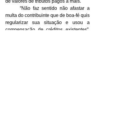
de valores de tributos pagos a mais.
 	“Não faz sentido não afastar a 
multa do contribuinte que de boa-fé quis 
regularizar sua situação e usou a 
compensação de créditos existentes”, 
diz o advogado. “A compensação tem 
que ter o mesmo efeito do pagamento.”
 Fonte: Valor Econômico (23/3/2021)
Ver tudo
Posts recentes