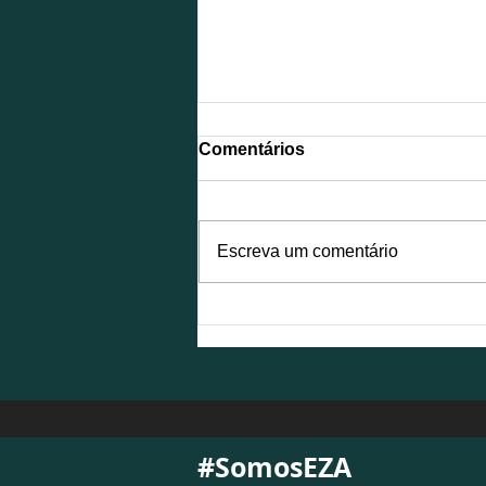
Comentários
Escreva um comentário
NFS-e é atualizada para
atender à Reforma
Tributária e exigirá
adequações das empresas
#SomosEZA