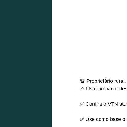
🚨 Proprietário rura
⚠️ Usar um valor de
✅ Confira o VTN atu
✅ Use como base o v