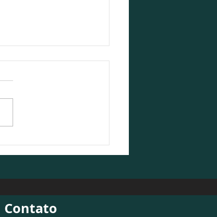
Contabilidade participa
ebate sobre o cenário
ômico 2026/2027
Contato