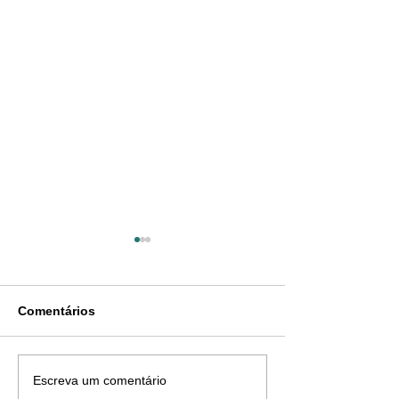
Comentários
Valores pagos além do
EZA Contabilid
Escreva um comentário