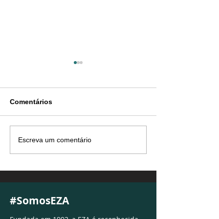
Comentários
Valores pagos além do
EZA Contabilid
Escreva um comentário
devido: sua empresa
participa de de
pode ter oportunidades
sobre o cenário
que ainda não
econômico 202
identificou
#SomosEZA