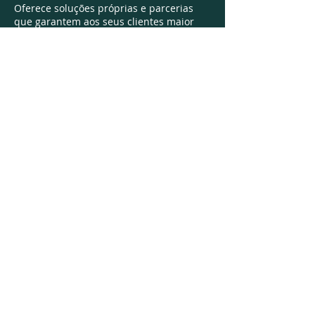
Oferece soluções próprias e parcerias
que garantem aos seus clientes maior
qualidade das soluções e confiabilidade
nas informações.
A EZA Contabilidade, em sua essência, busca
formar elos com sua clientela que garantam
verdadeiras parceria sólidas e duradouras,
proporcionando a ambas as partes a estabilidade
necessária na condução de seus negócios.
Contato
eza@ezacontabilidade.com.br
(
51) 3635-1365
Rua Pinheiro Machado, 534
© Copyright 2023. Todos os direitos