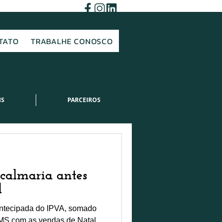
TATO
TRABALHE CONOSCO
IS
PARCEIROS
calmaria antes
l
ntecipada do IPVA, somado
CMS com as vendas de Natal,