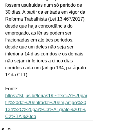
fossem usufruídas num só período de 
30 dias. A partir da entrada em vigor da 
Reforma Trabalhista (Lei 13.467/2017), 
desde que haja concordância do 
empregado, as férias podem ser 
fracionadas em até três períodos, 
desde que um deles não seja ser 
inferior a 14 dias corridos e os demais 
não sejam inferiores a cinco dias 
corridos cada um (artigo 134, parágrafo 
1º da CLT).
Fonte: 
https://tst.jus.br/ferias1#:~:text=A%20par
tir%20da%20entrada%20em,artigo%20
134%2C%20par%C3%A1grafo%201%
C2%BA%20da