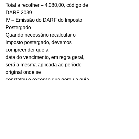
Total a recolher – 4.080,00, código de 
DARF 2089.
IV – Emissão do DARF do Imposto 
Postergado
Quando necessário recalcular o 
imposto postergado, devemos 
compreender que a
data do vencimento, em regra geral, 
será a mesma aplicada ao período 
original onde se
constatou o excesso que gerou a guia 
complementar.
Período de Apuração – último dia útil 
do trimestre-calendário
Vencimento – último dia útil do mês 
subsequente ao do trimestre-calendário
VI – Acréscimos Legais
Caso a pessoa jurídica não recolha o 