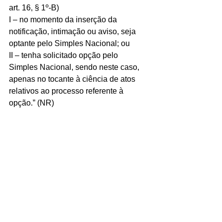
art. 16, § 1º-B)
I – no momento da inserção da 
notificação, intimação ou aviso, seja 
optante pelo Simples Nacional; ou
II – tenha solicitado opção pelo 
Simples Nacional, sendo neste caso, 
apenas no tocante à ciência de atos 
relativos ao processo referente à 
opção.” (NR)
Art. 3º Esta Resolução entra em vigor 
na data de sua publicação no Diário 
Oficial da União, produzindo efeitos, 
quanto ao disposto no art. 2º, a partir 
de 15 de junho de 2016.
JORGE ANTONIO DEHER RACHID
Presidente do Comitê