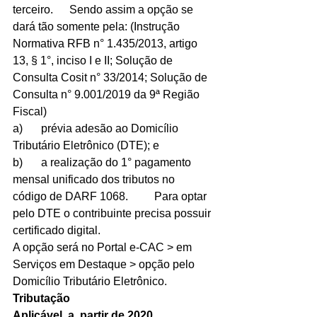
terceiro.	Sendo assim a opção se 
dará tão somente pela: (Instrução 
Normativa RFB n° 1.435/2013, artigo 
13, § 1°, inciso I e II; Solução de 
Consulta Cosit n° 33/2014; Solução de 
Consulta n° 9.001/2019 da 9ª Região 
Fiscal)
a)	prévia adesão ao Domicílio 
Tributário Eletrônico (DTE); e
b)	a realização do 1° pagamento 
mensal unificado dos tributos no 
código de DARF 1068.	Para optar 
pelo DTE o contribuinte precisa possuir 
certificado digital.	
A opção será no Portal e-CAC > em 
Serviços em Destaque > opção pelo 
Domicílio Tributário Eletrônico.
Tributação	
Aplicável  a  partir de 2020